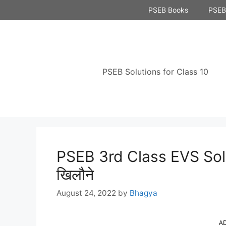
Skip
PSEB Books
PSEB 
to
content
PSEB Solutions for Class 10
PSEB 3rd Class EVS Solu
खिलौने
August 24, 2022
by
Bhagya
A