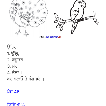
ਉੱਤਰ-
1. ਉੱਲੂ,
2. ਕਬੂਤਰ
3. ਮੋਰ
4. ਤੋਤਾ ।
ਖੁਦ ਬਣਾਓ ਤੇ ਰੰਗ ਭਰੋ ।
ਪੇਜ 46
ਕਿਰਿਆ 2.