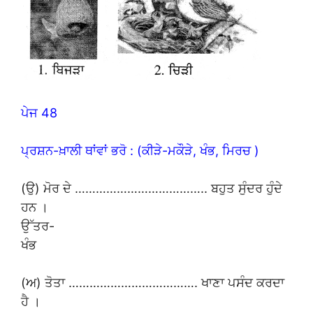
ਪੇਜ 48
ਪ੍ਰਸ਼ਨ-ਖ਼ਾਲੀ ਥਾਂਵਾਂ ਭਰੋ : (ਕੀੜੇ-ਮਕੌੜੇ, ਖੰਭ, ਮਿਰਚ )
(ਉ) ਮੋਰ ਦੇ ……………………………….. ਬਹੁਤ ਸੁੰਦਰ ਹੁੰਦੇ
ਹਨ ।
ਉੱਤਰ-
ਖੰਭ
(ਅ) ਤੋਤਾ ………………………………. ਖਾਣਾ ਪਸੰਦ ਕਰਦਾ
ਹੈ ।