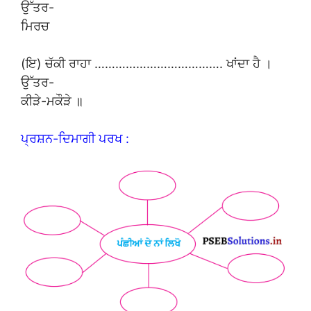
ਉੱਤਰ-
ਮਿਰਚ
(ਇ) ਚੱਕੀ ਰਾਹਾ ………………………………. ਖਾਂਦਾ ਹੈ ।
ਉੱਤਰ-
ਕੀੜੇ-ਮਕੌੜੇ ॥
ਪ੍ਰਸ਼ਨ-ਦਿਮਾਗੀ ਪਰਖ :