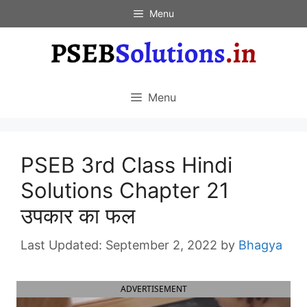
Skip
Menu
to
content
Menu
PSEB 3rd Class Hindi
Solutions Chapter 21
उपकार का फल
September 2, 2022
by
Bhagya
ADVERTISEMENT