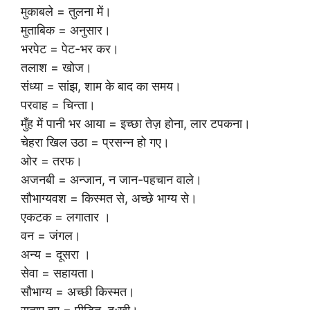
मुकाबले = तुलना में।
मुताबिक = अनुसार।
भरपेट = पेट-भर कर।
तलाश = खोज।
संध्या = सांझ, शाम के बाद का समय।
परवाह = चिन्ता।
मुँह में पानी भर आया = इच्छा तेज़ होना, लार टपकना।
चेहरा खिल उठा = प्रसन्न हो गए।
ओर = तरफ।
अजनबी = अन्जान, न जान-पहचान वाले।
सौभाग्यवश = किस्मत से, अच्छे भाग्य से।
एकटक = लगातार ।
वन = जंगल।
अन्य = दूसरा ।
सेवा = सहायता।
सौभाग्य = अच्छी किस्मत।