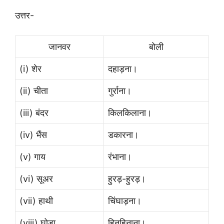
उत्तर-
जानवर
बोली
(i) शेर
दहाड़ना।
(ii) चीता
गुर्राना।
(iii) बंदर
किलकिलाना।
(iv) भैंस
डकारना।
(v) गाय
रंभाना।
(vi) सूअर
हुरड़-हुरड़।
(vii) हाथी
चिंघाड़ना।
(viii) घोड़ा
हिनहिनाना।