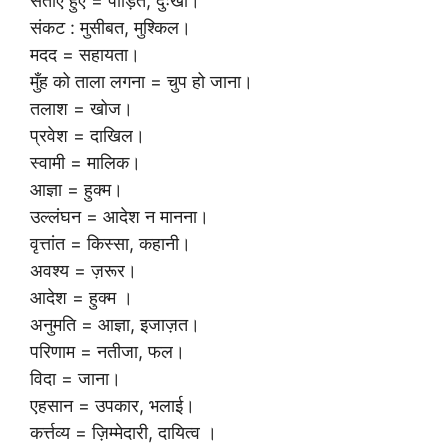
सताए हुए = पीड़ित, दुःखी।
संकट : मुसीबत, मुश्किल।
मदद = सहायता।
मुँह को ताला लगना = चुप हो जाना।
तलाश = खोज।
प्रवेश = दाखिल।
स्वामी = मालिक।
आज्ञा = हुक्म।
उल्लंघन = आदेश न मानना।
वृत्तांत = किस्सा, कहानी।
अवश्य = ज़रूर।
आदेश = हुक्म ।
अनुमति = आज्ञा, इजाज़त।
परिणाम = नतीजा, फल।
विदा = जाना।
एहसान = उपकार, भलाई।
कर्त्तव्य = ज़िम्मेदारी, दायित्व ।