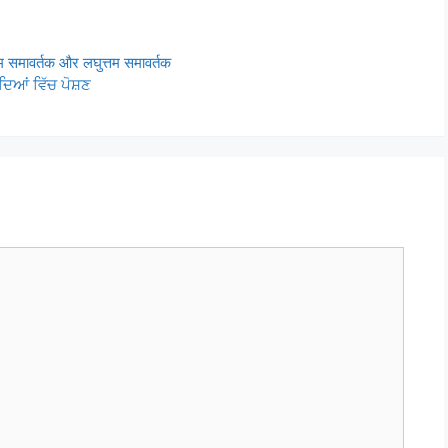
वर्तक और लघुत्तम समावर्तक
ਆਂ ਵਿੱਚ ਪੋਸ਼ਣ