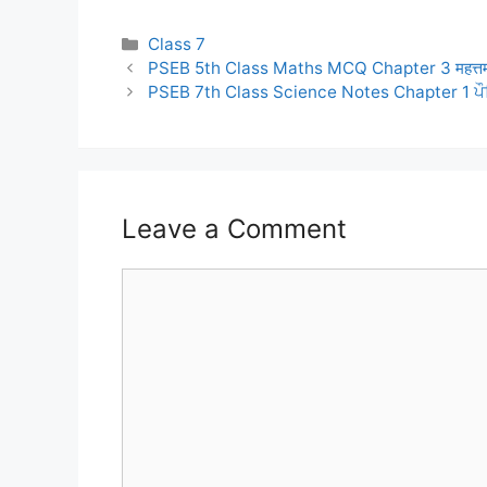
Categories
Class 7
PSEB 5th Class Maths MCQ Chapter 3 महत्तम समा
PSEB 7th Class Science Notes Chapter 1 ਪੌਦਿ
Leave a Comment
Comment