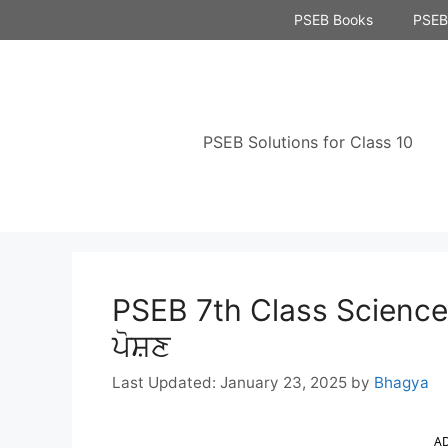
Skip
PSEB Books
PSEB 
to
content
PSEB Solutions for Class 10
PSEB 7th Class Science 
ਪੋਸ਼ਣ
January 23, 2025
by
Bhagya
A