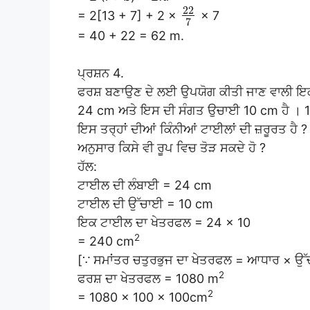
22
= 2[13 + 7] + 2 ×
× 7
7
= 40 + 22 = 62 m.
ਪ੍ਰਸ਼ਨ 4.
ਫਰਸ਼ ਬਣਾਉਣ ਦੇ ਲਈ ਉਪਯੋਗ ਕੀਤੀ ਜਾਣ ਵਾਲੀ ਇ
24 cm ਅਤੇ ਇਸ ਦੀ ਸੰਗਤ ਉਚਾਈ 10 cm ਹੈ । 1
ਇਸ ਤਰ੍ਹਾਂ ਦੀਆਂ ਕਿੰਨੀਆਂ ਟਾਈਲਾਂ ਦੀ ਜ਼ਰੂਰਤ ਹੈ ? ਫ
ਅਨੁਸਾਰ ਕਿਸੇ ਵੀ ਰੂਪ ਵਿਚ ਤੋੜ ਸਕਦੇ ਹੋ ?
ਹੱਲ:
ਟਾਈਲ ਦੀ ਲੰਬਾਈ = 24 cm
ਟਾਈਲ ਦੀ ਉੱਚਾਈ = 10 cm
ਇਕ ਟਾਈਲ ਦਾ ਖੇਤਰਫਲ = 24 × 10
2
= 240 cm
[∵ ਸਮਾਂਤਰ ਚਤੁਰਭੁਜ ਦਾ ਖੇਤਰਫਲ = ਆਧਾਰ × ਉ
2
ਫਰਸ਼ ਦਾ ਖੇਤਰਫਲ = 1080 m
2
= 1080 × 100 × 100cm