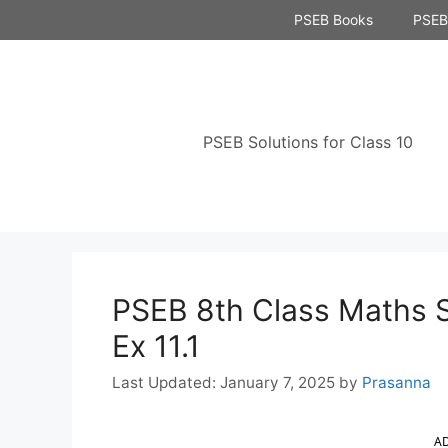
Skip
PSEB Books
PSEB 
to
content
PSEB Solutions for Class 10
PSEB 8th Class Maths S
Ex 11.1
January 7, 2025
by
Prasanna
A