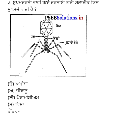
2. ਸੂਖਮਦਰਸ਼ੀ ਰਾਹੀਂ ਹੇਠਾਂ ਦਰਸਾਈ ਗਈ ਸਲਾਈਡ ਕਿਸ
ਸੂਖਮਜੀਵ ਦੀ ਹੈ ?
(ਉ) ਅਮੀਬਾ
(ਅ) ਜੀਵਾਣੂ
(ਈ) ਪੈਰਾਮੀਸ਼ੀਅਮ
(ਸ) ਵਿਸ਼ਾ |
ਉੱਤਰ-