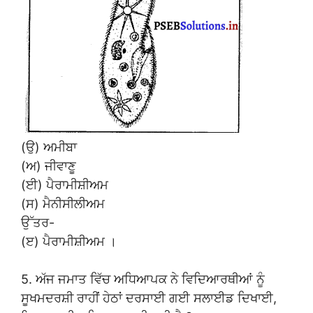
(ਉ) ਅਮੀਬਾ
(ਅ) ਜੀਵਾਣੂ
(ਈ) ਪੈਰਾਮੀਸ਼ੀਅਮ
(ਸ) ਮੈਨੀਸੀਲੀਅਮ
ਉੱਤਰ-
(ੲ) ਪੈਰਾਮੀਸ਼ੀਅਮ ।
5. ਅੱਜ ਜਮਾਤ ਵਿੱਚ ਅਧਿਆਪਕ ਨੇ ਵਿਦਿਆਰਥੀਆਂ ਨੂੰ
ਸੂਖਮਦਰਸ਼ੀ ਰਾਹੀਂ ਹੇਠਾਂ ਦਰਸਾਈ ਗਈ ਸਲਾਈਡ ਦਿਖਾਈ,