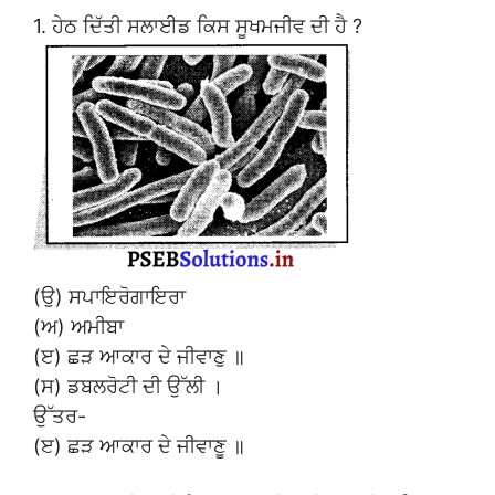
1. ਹੇਠ ਦਿੱਤੀ ਸਲਾਈਡ ਕਿਸ ਸੂਖਮਜੀਵ ਦੀ ਹੈ ?
(ਉ) ਸਪਾਇਰੋਗਾਇਰਾ
(ਅ) ਅਮੀਬਾ
(ੲ) ਛੜ ਆਕਾਰ ਦੇ ਜੀਵਾਣੁ ॥
(ਸ) ਡਬਲਰੋਟੀ ਦੀ ਉੱਲੀ ।
ਉੱਤਰ-
(ੲ) ਛੜ ਆਕਾਰ ਦੇ ਜੀਵਾਣੂ ॥