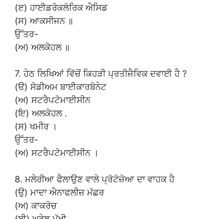
(ੲ) ਹਾਈਡਰੋਕਲੋਰਿਕ ਐਸਿਡ
(ਸ) ਆਕਸੀਜਨ ॥
ਉੱਤਰ-
(ਅ) ਅਲਕੋਹਲ ॥
7. ਹੇਠ ਲਿਖਿਆਂ ਵਿੱਚੋਂ ਕਿਹੜੀ ਪ੍ਰਤੀਜੈਵਿਕ ਦਵਾਈ ਹੈ ?
(ੳ) ਸੋਡੀਅਮ ਬਾਈਕਾਰਬੋਨੇਟ
(ਅ) ਸਟਰੈਪਟੋਮਾਈਸੀਨ
(ਇ) ਅਲਕੋਹਲ .
(ਸ) ਖਮੀਰ ।
ਉੱਤਰ-
(ਅ) ਸਟਰੈਪਟੋਮਾਈਸੀਨ ।
8. ਮਲੇਰੀਆ ਫੈਲਾਉਣ ਵਾਲੇ ਪ੍ਰੋਟੋਜ਼ੋਆ ਦਾ ਵਾਹਕ ਹੈ
(ਉ) ਮਾਦਾ ਐਨਾਫਲੀਜ਼ ਮੱਛਰ
(ਅ) ਕਾਕਰੋਚ
(ਈ) ਘਰੇਲੂ ਮੱਖੀ