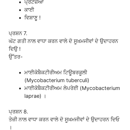
ਪ੍ਰੋਟੋਜ਼ੋਆ
ਕਾਈ
ਵਿਸ਼ਾਣੂ !
ਪ੍ਰਸ਼ਨ 7.
ਘੱਟ ਗਤੀ ਨਾਲ ਵਾਧਾ ਕਰਨ ਵਾਲੇ ਦੋ ਸੂਖ਼ਮਜੀਵਾਂ ਦੇ ਉਦਾਹਰਨ
ਦਿਉ !
ਉੱਤਰ-
ਮਾਈਕੋਬੈਕਟੀਰੀਅਮ ਟਿਊਬਰਕੂਲੀ
(Mycobacterium tuberculi)
ਮਾਈਕੋਬੈਕਟੀਰੀਅਮ ਲੇਪਰੇਈ (Mycobacterium
laprae) ।
ਪ੍ਰਸ਼ਨ 8.
ਤੇਜ਼ੀ ਨਾਲ ਵਾਧਾ ਕਰਨ ਵਾਲੇ ਦੋ ਸੂਖ਼ਮਜੀਵਾਂ ਦੇ ਉਦਾਹਰਨ ਦਿਓ
।