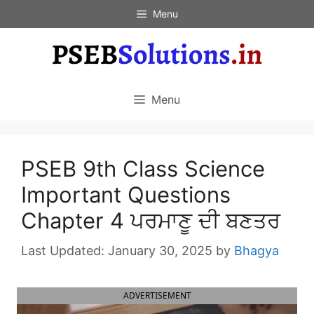
Skip
Menu
to
content
Menu
PSEB 9th Class Science
Important Questions
Chapter 4 ਪਰਮਾਣੂ ਦੀ ਬਣਤਰ
January 30, 2025
by
Bhagya
ADVERTISEMENT