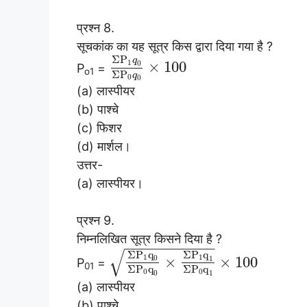
प्रश्न 8.
सूचकांक का यह सूत्र किस द्वारा दिया गया है ?
Σ
P
q
1
×
100
0
P
=
o1
Σ
P
q
0
0
(a) लास्पीयर
(b) पाश्चे
(c) फिशर
(d) मार्शल।
उत्तर-
(a) लास्पीयर।
प्रश्न 9.
निम्नलिखित सूत्र किसने दिया है ?
−
−
−
−
−
−
−
−
−
−
−
√
Σ
P
q
Σ
P
q
1
1
×
×
100
0
1
P
=
01
Σ
P
q
Σ
P
q
0
0
0
1
(a) लास्पीयर
(b) पाश्चे