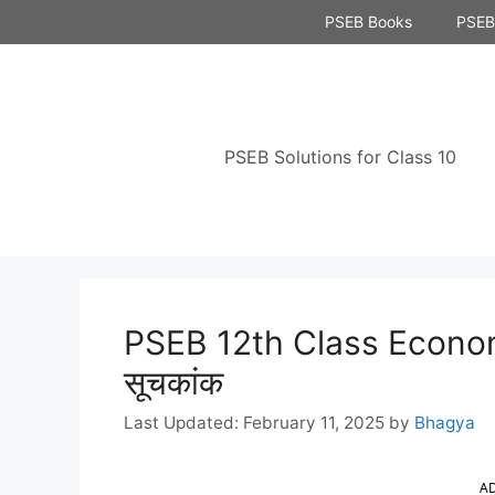
Skip
PSEB Books
PSEB 
to
content
PSEB Solutions for Class 10
PSEB 12th Class Econom
सूचकांक
February 11, 2025
by
Bhagya
A