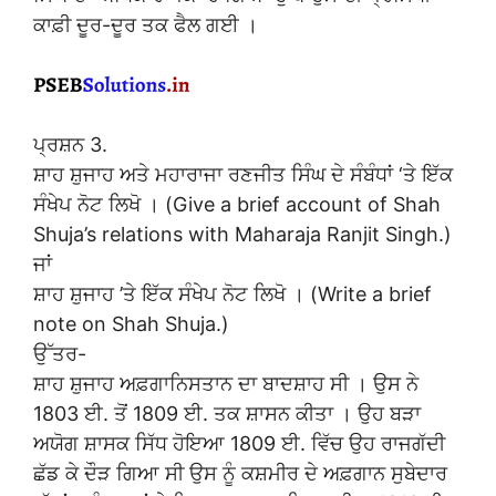
ਕਾਫ਼ੀ ਦੂਰ-ਦੂਰ ਤਕ ਫੈਲ ਗਈ ।
ਪ੍ਰਸ਼ਨ 3.
ਸ਼ਾਹ ਸ਼ੁਜਾਹ ਅਤੇ ਮਹਾਰਾਜਾ ਰਣਜੀਤ ਸਿੰਘ ਦੇ ਸੰਬੰਧਾਂ ‘ਤੇ ਇੱਕ
ਸੰਖੇਪ ਨੋਟ ਲਿਖੋ । (Give a brief account of Shah
Shuja’s relations with Maharaja Ranjit Singh.)
ਜਾਂ
ਸ਼ਾਹ ਸ਼ੁਜਾਹ ’ਤੇ ਇੱਕ ਸੰਖੇਪ ਨੋਟ ਲਿਖੋ । (Write a brief
note on Shah Shuja.)
ਉੱਤਰ-
ਸ਼ਾਹ ਸ਼ੁਜਾਹ ਅਫ਼ਗਾਨਿਸਤਾਨ ਦਾ ਬਾਦਸ਼ਾਹ ਸੀ । ਉਸ ਨੇ
1803 ਈ. ਤੋਂ 1809 ਈ. ਤਕ ਸ਼ਾਸਨ ਕੀਤਾ । ਉਹ ਬੜਾ
ਅਯੋਗ ਸ਼ਾਸਕ ਸਿੱਧ ਹੋਇਆ 1809 ਈ. ਵਿੱਚ ਉਹ ਰਾਜਗੱਦੀ
ਛੱਡ ਕੇ ਦੌੜ ਗਿਆ ਸੀ ਉਸ ਨੂੰ ਕਸ਼ਮੀਰ ਦੇ ਅਫ਼ਗਾਨ ਸੁਬੇਦਾਰ