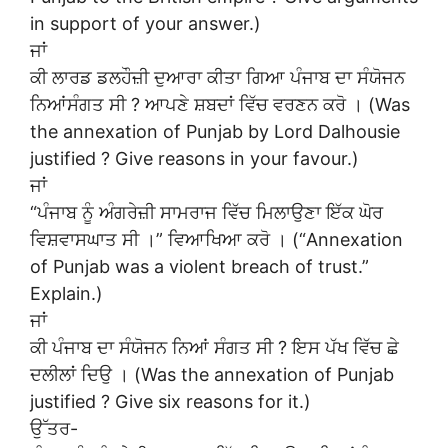
in support of your answer.)
ਜਾਂ
ਕੀ ਲਾਰਡ ਡਲਹੌਜ਼ੀ ਦੁਆਰਾ ਕੀਤਾ ਗਿਆ ਪੰਜਾਬ ਦਾ ਸੰਯੋਜਨ
ਨਿਆਂਸੰਗਤ ਸੀ ? ਆਪਣੇ ਸ਼ਬਦਾਂ ਵਿੱਚ ਵਰਣਨ ਕਰੋ । (Was
the annexation of Punjab by Lord Dalhousie
justified ? Give reasons in your favour.)
ਜਾਂ
“ਪੰਜਾਬ ਨੂੰ ਅੰਗਰੇਜ਼ੀ ਸਾਮਰਾਜ ਵਿੱਚ ਮਿਲਾਉਣਾ ਇੱਕ ਘੋਰ
ਵਿਸ਼ਵਾਸਘਾਤ ਸੀ ।” ਵਿਆਖਿਆ ਕਰੋ । (“Annexation
of Punjab was a violent breach of trust.”
Explain.)
ਜਾਂ
ਕੀ ਪੰਜਾਬ ਦਾ ਸੰਯੋਜਨ ਨਿਆਂ ਸੰਗਤ ਸੀ ? ਇਸ ਪੱਖ ਵਿੱਚ ਛੇ
ਦਲੀਲਾਂ ਦਿਉ । (Was the annexation of Punjab
justified ? Give six reasons for it.)
ਉੱਤਰ-