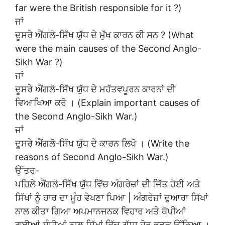
far were the British responsible for it ?)
ਜਾਂ
ਦੂਸਰੇ ਐਂਗਲੋ-ਸਿੱਖ ਯੁੱਧ ਦੇ ਮੁੱਖ ਕਾਰਨ ਕੀ ਸਨ ? (What
were the main causes of the Second Anglo-
Sikh War ?)
ਜਾਂ
ਦੂਸਰੇ ਐਂਗਲੋ-ਸਿੱਖ ਯੁੱਧ ਦੇ ਮਹੱਤਵਪੂਰਨ ਕਾਰਨਾਂ ਦੀ
ਵਿਆਖਿਆ ਕਰੋ । (Explain important causes of
the Second Anglo-Sikh War.)
ਜਾਂ
ਦੂਸਰੇ ਐਂਗਲੋ-ਸਿੱਖ ਯੁੱਧ ਦੇ ਕਾਰਨ ਲਿਖੋ । (Write the
reasons of Second Anglo-Sikh War.)
ਉੱਤਰ-
ਪਹਿਲੇ ਐਂਗਲੋ-ਸਿੱਖ ਯੁੱਧ ਵਿੱਚ ਅੰਗਰੇਜ਼ਾਂ ਦੀ ਜਿੱਤ ਹੋਈ ਅਤੇ
ਸਿੱਖਾਂ ਨੂੰ ਹਾਰ ਦਾ ਮੂੰਹ ਵੇਖਣਾ ਪਿਆ | ਅੰਗਰੇਜ਼ਾਂ ਦੁਆਰਾ ਸਿੱਖਾਂ
ਨਾਲ ਕੀਤਾ ਗਿਆ ਅਪਮਾਨਜਨਕ ਵਿਹਾਰ ਅਤੇ ਥੋਪੀਆਂ
ਗਈਆਂ ਸੰਧੀਆਂ ਨਾਲ ਸਿੱਖਾਂ ਵਿੱਚ ਗੁੱਸਾ ਹੋਰ ਭੜਕ ਉੱਠਿਆ ।