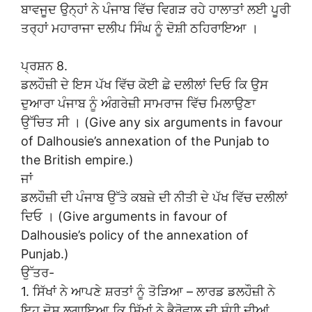
ਬਾਵਜੂਦ ਉਨ੍ਹਾਂ ਨੇ ਪੰਜਾਬ ਵਿੱਚ ਵਿਗੜ ਰਹੇ ਹਾਲਾਤਾਂ ਲਈ ਪੂਰੀ
ਤਰ੍ਹਾਂ ਮਹਾਰਾਜਾ ਦਲੀਪ ਸਿੰਘ ਨੂੰ ਦੋਸ਼ੀ ਠਹਿਰਾਇਆ ।
ਪ੍ਰਸ਼ਨ 8.
ਡਲਹੌਜ਼ੀ ਦੇ ਇਸ ਪੱਖ ਵਿੱਚ ਕੋਈ ਛੇ ਦਲੀਲਾਂ ਦਿਓ ਕਿ ਉਸ
ਦੁਆਰਾ ਪੰਜਾਬ ਨੂੰ ਅੰਗਰੇਜ਼ੀ ਸਾਮਰਾਜ ਵਿੱਚ ਮਿਲਾਉਣਾ
ਉੱਚਿਤ ਸੀ । (Give any six arguments in favour
of Dalhousie’s annexation of the Punjab to
the British empire.)
ਜਾਂ
ਡਲਹੌਜ਼ੀ ਦੀ ਪੰਜਾਬ ਉੱਤੇ ਕਬਜ਼ੇ ਦੀ ਨੀਤੀ ਦੇ ਪੱਖ ਵਿੱਚ ਦਲੀਲਾਂ
ਦਿਓ । (Give arguments in favour of
Dalhousie’s policy of the annexation of
Punjab.)
ਉੱਤਰ-
1. ਸਿੱਖਾਂ ਨੇ ਆਪਣੇ ਸ਼ਰਤਾਂ ਨੂੰ ਤੋੜਿਆ – ਲਾਰਡ ਡਲਹੌਜ਼ੀ ਨੇ
ਇਹ ਦੋਸ਼ ਲਗਾਇਆ ਕਿ ਸਿੱਖਾਂ ਨੇ ਭੈਰੋਵਾਲ ਦੀ ਸੰਧੀ ਦੀਆਂ