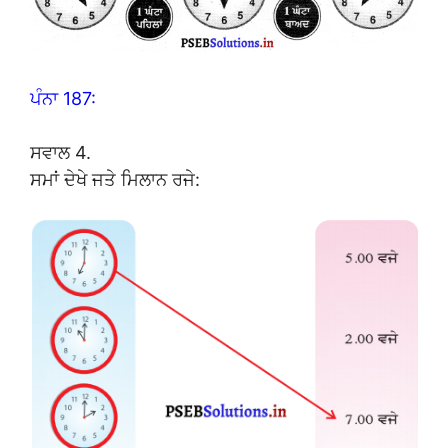
ਪੰਨਾ 187:
ਸਵਾਲ 4.
ਸਮਾਂ ਦੇਖੇ ਜਤੇ ਮਿਲਾਨ ਰਜੇ: