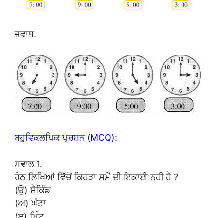
ਜਵਾਬ.
ਬਹੁਵਿਕਲਪਿਕ ਪ੍ਰਸ਼ਨ (MCQ):
ਸਵਾਲ 1.
ਹੇਠ ਲਿਖਿਆਂ ਵਿੱਚੋਂ ਕਿਹੜਾ ਸਮੇਂ ਦੀ ਇਕਾਈ ਨਹੀਂ ਹੈ ?
(ਉ) ਸੈਕਿੰਡ
(ਅ) ਘੰਟਾ
(ੲ) ਮਿੰਟ