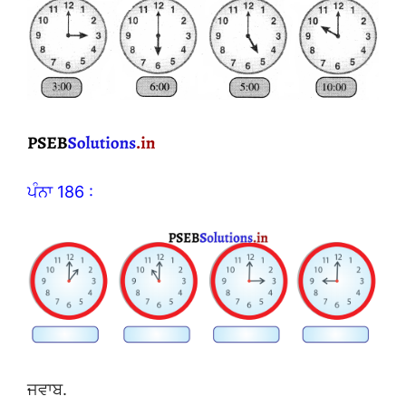
ਪੰਨਾ 186 :
ਜਵਾਬ.