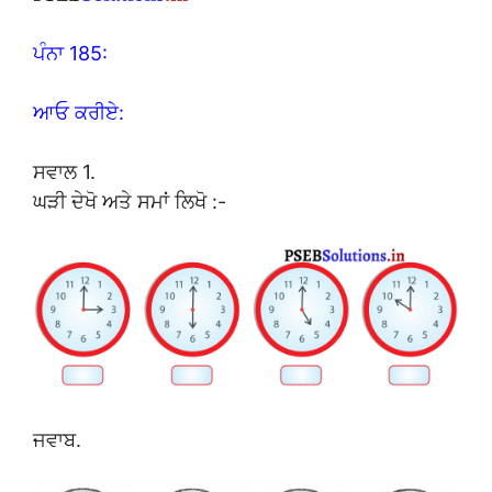
ਪੰਨਾ 185:
ਆਓ ਕਰੀਏ:
ਸਵਾਲ 1.
ਘੜੀ ਦੇਖੋ ਅਤੇ ਸਮਾਂ ਲਿਖੋ :-
ਜਵਾਬ.