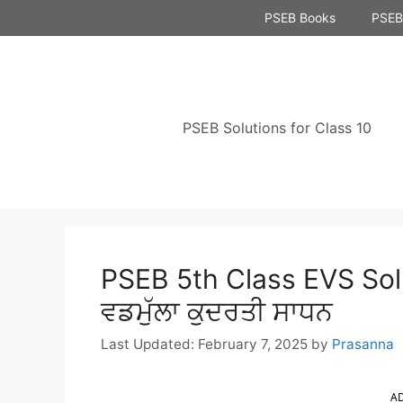
Skip
PSEB Books
PSEB 
to
content
PSEB Solutions for Class 10
PSEB 5th Class EVS Solu
ਵਡਮੁੱਲਾ ਕੁਦਰਤੀ ਸਾਧਨ
February 7, 2025
by
Prasanna
A