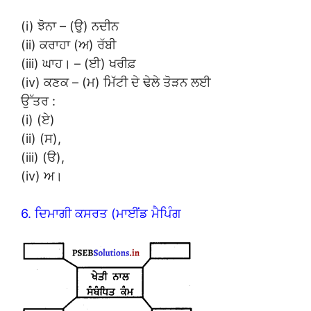
(i) ਝੋਨਾ – (ਉ) ਨਦੀਨ
(ii) ਕਰਾਹਾ (ਅ) ਰੱਬੀ
(iii) ਘਾਹ। – (ਈ) ਖਰੀਫ਼
(iv) ਕਣਕ – (ਮ) ਮਿੱਟੀ ਦੇ ਢੇਲੇ ਤੋੜਨ ਲਈ
ਉੱਤਰ :
(i) (ਏ)
(ii) (ਸ),
(iii) (ੳ),
(iv) ਅ।
6. ਦਿਮਾਗੀ ਕਸਰਤ (ਮਾਈਂਡ ਮੈਪਿੰਗ