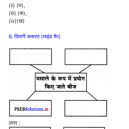
(ii) (घ),
(iii) (क),
(iv)(ख)
6. दिमागी कसरत (माइंड मैप)
उत्तर :