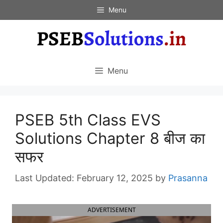
Skip
Menu
to
content
Menu
PSEB 5th Class EVS
Solutions Chapter 8 बीज का
सफर
February 12, 2025
by
Prasanna
ADVERTISEMENT