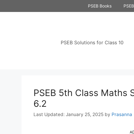
Skip
PSEB Books
PSEB 
to
content
PSEB Solutions for Class 10
PSEB 5th Class Maths S
6.2
January 25, 2025
by
Prasanna
A