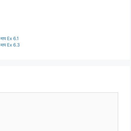
ाप Ex 6.1
माप Ex 6.3