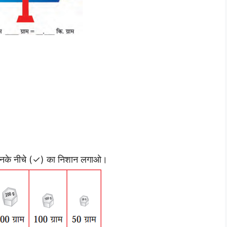
गी उनके नीचे (✓) का निशान लगाओ।