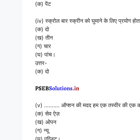
(क) पेंट
(iv) स्क्रोल बार स्क्रीन को घुमाने के लिए प्रयोग 
(क) दो
(ख) तीन
(ग) चार
(घ) पांच।
उत्तर-
(क) दो
(v) ………. ऑप्शन की मदद हम एक तस्वीर की एक कापी
(क) सेव ऐज़
(ख) ओपन
(ग) न्यू
(घ) एग्ज़िट।