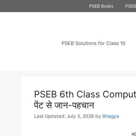
Skip
PSEB Books
PSEB 
to
content
PSEB Solutions for Class 10
PSEB 6th Class Compute
पेंट से जान-पहचान
July 3, 2026
by
Bhagya
A