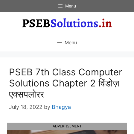
Skip
Menu
to
content
Menu
PSEB 7th Class Computer
Solutions Chapter 2 विंडोज़
एक्सपलोरर
July 18, 2022
by
Bhagya
ADVERTISEMENT