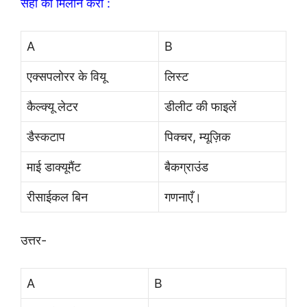
सही का मिलान करो :
A
B
एक्सपलोरर के वियू
लिस्ट
कैल्क्यू लेटर
डीलीट की फाइलें
डैस्कटाप
पिक्चर, म्यूज़िक
माई डाक्यूमैंट
बैकग्राउंड
रीसाईकल बिन
गणनाएँ।
उत्तर-
A
B