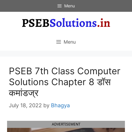
Skip
Menu
to
content
Menu
PSEB 7th Class Computer
Solutions Chapter 8 डॉस
कमांडज्र
July 18, 2022
by
Bhagya
ADVERTISEMENT