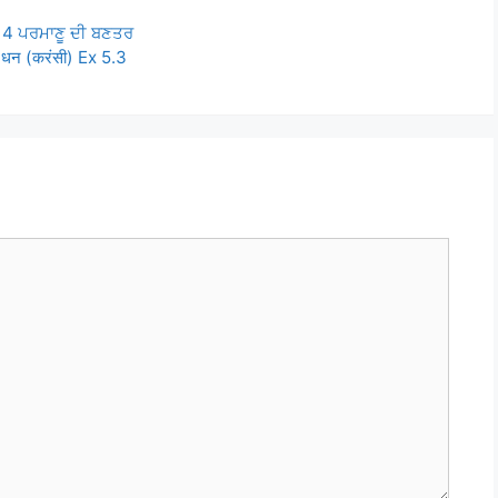
4 ਪਰਮਾਣੂ ਦੀ ਬਣਤਰ
न (करंसी) Ex 5.3