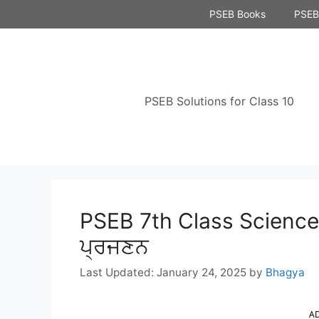
Skip
PSEB Books
PSEB 
to
content
PSEB Solutions for Class 10
PSEB 7th Class Science 
ਪ੍ਰਜਣਨ
January 24, 2025
by
Bhagya
A