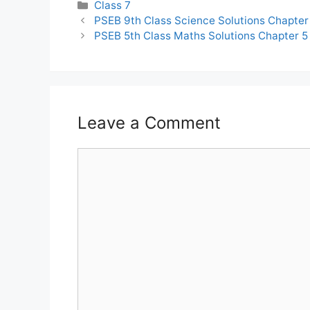
Categories
Class 7
PSEB 9th Class Science Solutions Chapter 
PSEB 5th Class Maths Solutions Chapter 5 ध
Leave a Comment
Comment