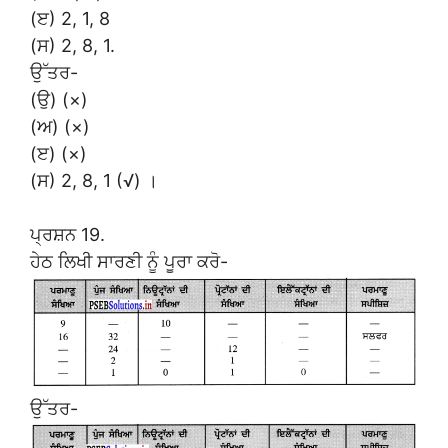
(ੲ) 2, 1, 8
(ਸ) 2, 8, 1.
ਉੱਤਰ-
(ਉ) (×)
(ਅ) (×)
(ੲ) (×)
(ਸ) 2, 8, 1 (√) ।
ਪ੍ਰਸ਼ਨ 19.
ਹੇਠ ਲਿਖੀ ਸਾਰਣੀ ਨੂੰ ਪੂਰਾ ਕਰੋ-
ਉੱਤਰ-