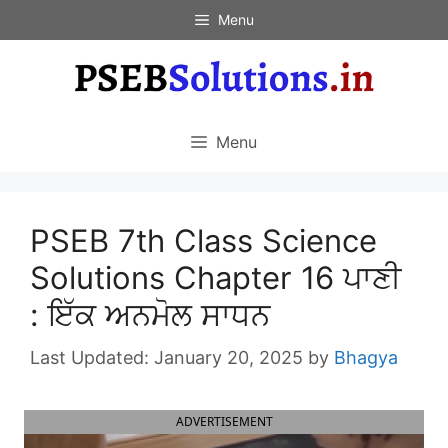
Skip
Menu
to
content
Menu
PSEB 7th Class Science
Solutions Chapter 16 ਪਾਣੀ
: ਇੱਕ ਅਨਮੋਲ ਸਾਧਨ
January 20, 2025
by
Bhagya
ADVERTISEMENT