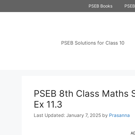
Skip
PSEB Books
PSEB 
to
content
PSEB Solutions for Class 10
PSEB 8th Class Maths S
Ex 11.3
January 7, 2025
by
Prasanna
A