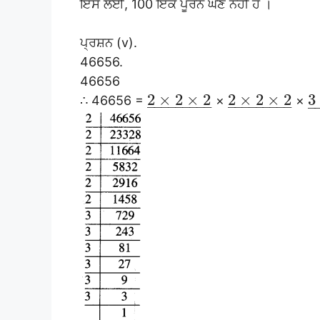
ਇਸ ਲਈ, 100 ਇਕ ਪੂਰਨ ਘਣ ਨਹੀਂ ਹੈ ।
ਪ੍ਰਸ਼ਨ (v).
46656.
46656
2
×
2
×
2
2
×
2
×
2
3
∴ 46656 =
×
×
–
–
–
–
–
–
–
–
–
–
–
–
–
–
–
–
–
–
–