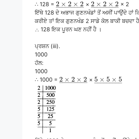
2
×
2
×
2
2
×
2
×
2
∴ 128 =
×
× 2
–
–
–
–
–
–
–
–
–
–
–
–
–
–
–
–
–
–
ਇੱਥੇ 128 ਦੇ ਅਭਾਜ ਗੁਣਨਖੰਡਾਂ ਤੋਂ ਅਸੀਂ ਪਾਉਂਦੇ ਹਾਂ 
ਕਰੀਏ ਤਾਂ ਇਕ ਗੁਣਨਖੰਡ 2 ਸਾਡੇ ਕੋਲ ਬਾਕੀ ਬਚਦਾ ਹ
∴ 128 ਇਕ ਪੂਰਨ ਘਣ ਨਹੀਂ ਹੈ ।
ਪ੍ਰਸ਼ਨ (iii).
1000
ਹੱਲ:
1000
2
×
2
×
2
5
×
5
×
5
∴ 1000 =
×
–
–
–
–
–
–
–
–
–
–
–
–
–
–
–
–
–
–