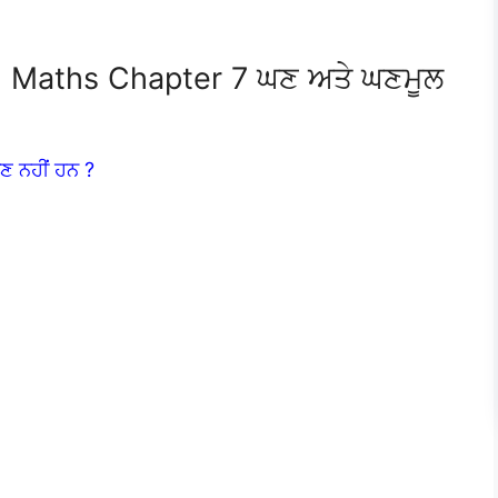
8 Maths Chapter 7 ਘਣ ਅਤੇ ਘਣਮੂਲ
ਘਣ ਨਹੀਂ ਹਨ ?