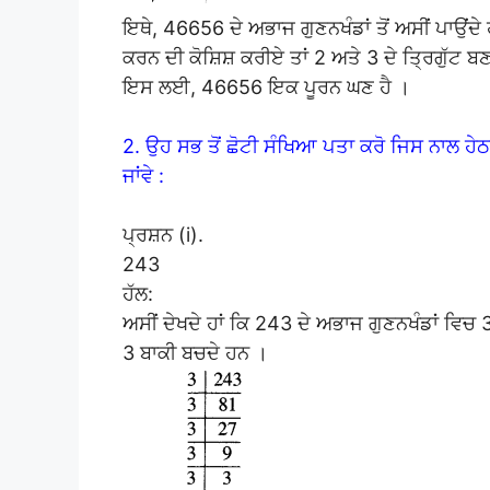
ਇਥੇ, 46656 ਦੇ ਅਭਾਜ ਗੁਣਨਖੰਡਾਂ ਤੋਂ ਅਸੀਂ ਪਾਉਂਦੇ ਹ
ਕਰਨ ਦੀ ਕੋਸ਼ਿਸ਼ ਕਰੀਏ ਤਾਂ 2 ਅਤੇ 3 ਦੇ ਤ੍ਰਿਗੁੱਟ ਬਣ
ਇਸ ਲਈ, 46656 ਇਕ ਪੂਰਨ ਘਣ ਹੈ ।
2. ਉਹ ਸਭ ਤੋਂ ਛੋਟੀ ਸੰਖਿਆ ਪਤਾ ਕਰੋ ਜਿਸ ਨਾਲ ਹੇਠਾ
ਜਾਂਵੇ :
ਪ੍ਰਸ਼ਨ (i).
243
ਹੱਲ:
ਅਸੀਂ ਦੇਖਦੇ ਹਾਂ ਕਿ 243 ਦੇ ਅਭਾਜ ਗੁਣਨਖੰਡਾਂ ਵਿਚ 
3 ਬਾਕੀ ਬਚਦੇ ਹਨ ।