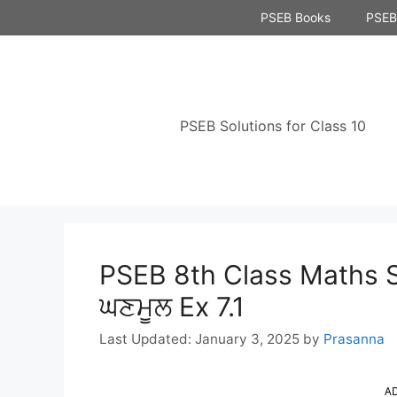
Skip
PSEB Books
PSEB 
to
content
PSEB Solutions for Class 10
PSEB 8th Class Maths S
ਘਣਮੂਲ Ex 7.1
January 3, 2025
by
Prasanna
A