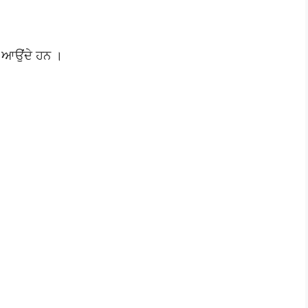
ਚ ਆਉਂਦੇ ਹਨ ।