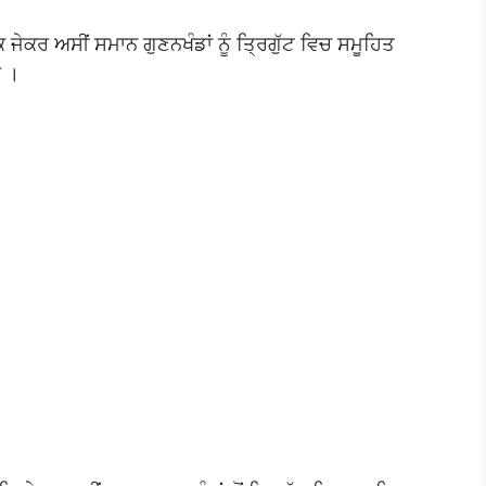
ਕਿ ਜੇਕਰ ਅਸੀਂ ਸਮਾਨ ਗੁਣਨਖੰਡਾਂ ਨੂੰ ਤ੍ਰਿਗੁੱਟ ਵਿਚ ਸਮੂਹਿਤ
ੈ ।