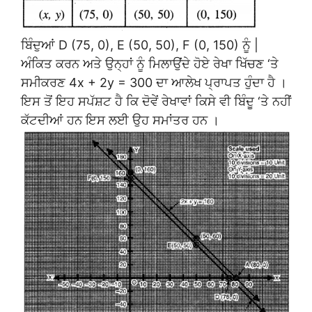
ਬਿੰਦੁਆਂ D (75, 0), E (50, 50), F (0, 150) ਨੂੰ |
ਅੰਕਿਤ ਕਰਨ ਅਤੇ ਉਨ੍ਹਾਂ ਨੂੰ ਮਿਲਾਉਂਦੇ ਹੋਏ ਰੇਖਾ ਖਿੱਚਣ ‘ਤੇ
ਸਮੀਕਰਣ 4x + 2y = 300 ਦਾ ਆਲੇਖ ਪ੍ਰਾਪਤ ਹੁੰਦਾ ਹੈ ।
ਇਸ ਤੋਂ ਇਹ ਸਪੱਸ਼ਟ ਹੈ ਕਿ ਦੋਵੇਂ ਰੇਖਾਵਾਂ ਕਿਸੇ ਵੀ ਬਿੰਦੂ ‘ਤੇ ਨਹੀਂ
ਕੱਟਦੀਆਂ ਹਨ ਇਸ ਲਈ ਉਹ ਸਮਾਂਤਰ ਹਨ ।