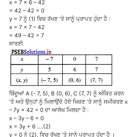
x = 7 × 6 – 42
= 42 – 42 = 0
y = 7 ਨੂੰ (1) ਵਿਚ ਰੱਖਣ ‘ਤੇ ਸਾਨੂੰ ਪ੍ਰਾਪਤ ਹੁੰਦਾ ਹੈ :
x = 7 × 7 – 42
= 49 – 42 = 7
ਸਾਰਣੀ
ਬਿੰਦੂਆਂ A (- 7, 5), B (0, 6), C (7, 7) ਨੂੰ ਅੰਕਿਤ ਕਰਨ
‘ਤੇ ਅਤੇ ਉਨ੍ਹਾਂ ਨੂੰ ਮਿਲਾਉਂਦੇ ਹੋਏ ਖਿਚਣ ‘ਤੇ ਸਾਨੂੰ ਸਮੀਕਰਣ x
– 7y + 42 = 0 ਦਾ ਆਲੇਖ ਮਿਲਦਾ ਹੈ :
x – 3y – 6 = 0
x = 3y + 6 ….(2)
y = 0 ਨੂੰ (2), ਵਿਚ ਰੱਖਣ ‘ਤੇ ਸਾਨੂੰ ਪ੍ਰਾਪਤ ਹੁੰਦਾ ਹੈ ।