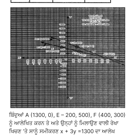
ਬਿੰਦੁਆਂ A (1300, 0), E – 200, 500), F (400, 300)
ਨੂੰ ਆਲੇਖਿਤ ਕਰਨ ਤੇ ਅਤੇ ਉਨ੍ਹਾਂ ਨੂੰ ਮਿਲਾਉਣ ਵਾਲੀ ਰੇਖਾ
ਖਿਚਣ ‘ਤੇ ਸਾਨੂੰ ਸਮੀਕਰਣ x + 3y =1300 ਦਾ ਆਲੇਖ