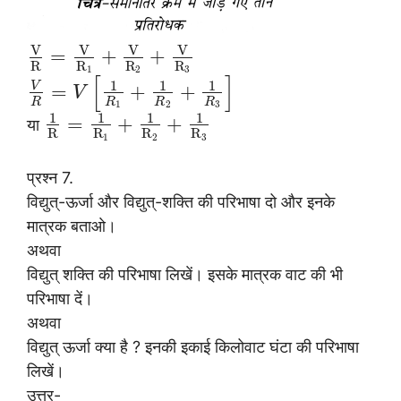
V
V
V
V
=
+
+
R
R
R
R
1
2
3
[
]
1
1
1
V
=
+
+
V
R
R
R
R
1
2
3
1
1
1
1
=
+
+
या
R
R
R
R
1
2
3
प्रश्न 7.
विद्युत्-ऊर्जा और विद्युत्-शक्ति की परिभाषा दो और इनके
मात्रक बताओ।
अथवा
विद्युत् शक्ति की परिभाषा लिखें। इसके मात्रक वाट की भी
परिभाषा दें।
अथवा
विद्युत् ऊर्जा क्या है ? इनकी इकाई किलोवाट घंटा की परिभाषा
लिखें।
उत्तर-