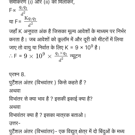
समीकरण (i) और (ii) को मिलाकर,
q
q
1
2
F∝
2
d
K
q
q
1
2
या F=
2
d
जहाँ K अनुपात अंक है जिसका मूल्य आवेशों के माध्यम पर निर्भर
करता है। जब आवेशों को कूलॉम में और दूरी को मीटरों में लिया
9
जाए तो वायु या निर्वात के लिए K = 9 x 10
है।
×
q
q
9
9
×
10
×
1
2
∴ F =
न्यूटन
2
d
प्रश्न 8.
पुटैंशल अंतर (विभवांतर ) किसे कहते हैं ?
अथवा
विभांतर से क्या भाव है ? इसकी इकाई क्या है?
अथवा
विभावंतर क्या है ? इसका मात्रक बताओ।
उत्तर-
पुटैंशल अंतर (विभवांतर)- एक विद्युत् क्षेत्र में दो बिंदुओं के मध्य