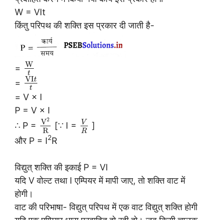
W = VIt
किंतु परिपथ की शक्ति इस प्रकार दी जाती है-
W
=
t
V
I
t
=
t
= V × I
P = V × I
2
V
V
∴ P =
[∵ I =
]
R
R
2
और P = I
R
विद्युत् शक्ति की इकाई P = VI
यदि V वोल्ट तथा I एम्पियर में मापी जाए, तो शक्ति वाट में
होगी।
वाट की परिभाषा- विद्युत् परिपथ में एक वाट विद्युत् शक्ति होगी