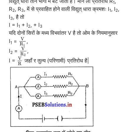
विद्युत् धारा तीन भागों में बँट जाती है। मान लो प्रतिरोध R
,
1
R
, R
, में से प्रवाहित होने वाली विद्युत् धारा क्रमशः I
, I
,
2
3
1
2
I
, है तो
3
I = I
+ I
, + I
1
2
3
यदि दोनों सिरों के मध्य विभवांतर V है तो ओम के नियमानुसार
V
I
=
,
1
R
1
V
I
=
,
2
R
2
V
I =
जहाँ र तुल्य (परिणामी) प्रतिरोध है|
R