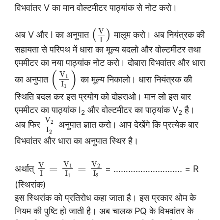
विभवांतर V का मान वोल्टमीटर पाठ्यांक से नोट करो।
V
(
)
अब V और I का अनुपात
मालूम करो। अब नियंत्रक की
I
सहायता से परिपथ में धारा का मूल्य बदलो और वोल्टमीटर तथा
एममीटर का नया पाठ्यांक नोट करो। दोबारा विभवांतर और धारा
(
)
V
1
का अनुपात
का मूल्य निकालो। धारा नियंत्रक की
I
1
स्थिति बदल कर इस प्रयोग को दोहराओ। मान लो इस बार
एममीटर का पाठ्यांक I
और वोल्टमीटर का पाठ्यांक V
है।
2
2
V
2
अब फिर
अनुपात ज्ञात करो। आप देखेंगे कि प्रत्येक बार
I
2
विभवांतर और धारा का अनुपात स्थिर है।
V
V
V
=
=
1
2
अर्थात्
= ………………………. = R
I
I
I
1
2
(स्थिरांक)
इस स्थिरांक को प्रतिरोध कहा जाता है। इस प्रकार ओम के
नियम की पुष्टि हो जाती है। अब चालक PQ के विभवांतर के