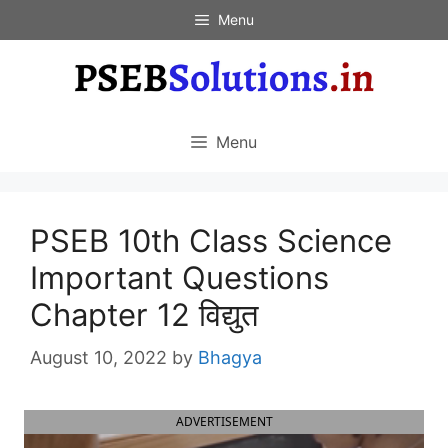
Skip
Menu
to
content
Menu
PSEB 10th Class Science
Important Questions
Chapter 12 विद्युत
August 10, 2022
by
Bhagya
ADVERTISEMENT