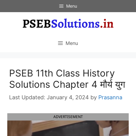
Skip
Menu
to
content
Menu
PSEB 11th Class History
Solutions Chapter 4 मौर्य युग
January 4, 2024
by
Prasanna
ADVERTISEMENT