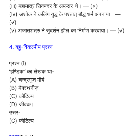
(iii) महामात्र सिकन्दर के अफ़सर थे। — (×)
(iv) अशोक ने कलिंग युद्ध के पश्चात् बौद्ध धर्म अपनाया। —
(√)
(v) अजातशत्रु ने सुदर्शन झील का निर्माण करवाया। — (√)
4. बहु-विकल्पीय प्रश्न
प्रश्न (i)
‘इण्डिका’ का लेखक था-
(A) चन्द्रगुप्त मौर्य
(B) मैगस्थनीज़
(C) कौटिल्य
(D) जीवक।
उत्तर-
(C) कौटिल्य