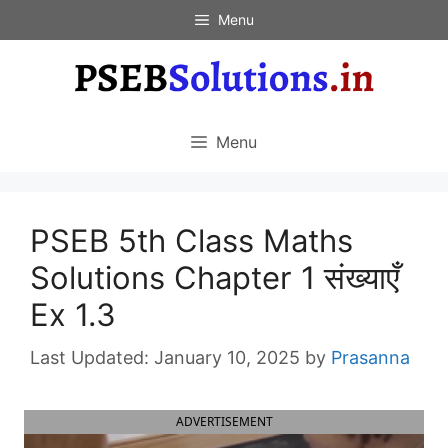
Skip
Menu
to
content
Menu
PSEB 5th Class Maths
Solutions Chapter 1 संख्याएँ
Ex 1.3
January 10, 2025
by
Prasanna
ADVERTISEMENT