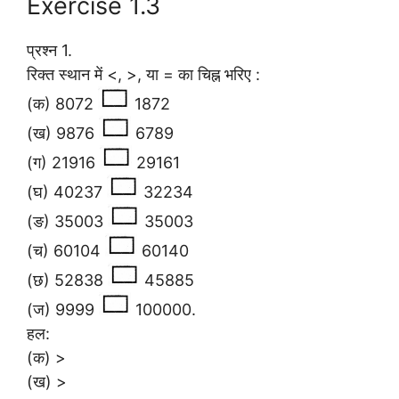
Exercise 1.3
प्रश्न 1.
रिक्त स्थान में <, >, या = का चिह्न भरिए :
(क) 8072
1872
(ख) 9876
6789
(ग) 21916
29161
(घ) 40237
32234
(ङ) 35003
35003
(च) 60104
60140
(छ) 52838
45885
(ज) 9999
100000.
हल:
(क) >
(ख) >