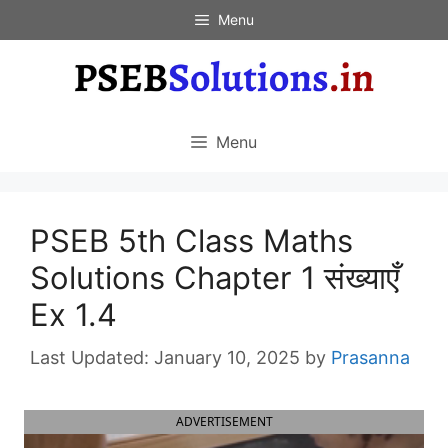
Skip
Menu
to
content
Menu
PSEB 5th Class Maths
Solutions Chapter 1 संख्याएँ
Ex 1.4
January 10, 2025
by
Prasanna
ADVERTISEMENT