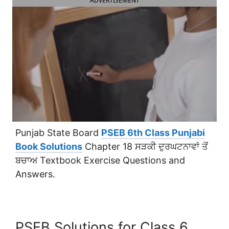
ADVERTISEMENT
Punjab State Board
PSEB 6th Class Punjabi
Book Solutions
Chapter 18 ਸੜਕੀ ਦੁਰਘਟਨਾਵਾਂ ਤੋਂ
ਬਚਾਅ Textbook Exercise Questions and
Answers.
PSEB Solutions for Class 6