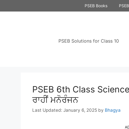
Skip
PSEB Books
PSEB 
to
content
PSEB Solutions for Class 10
PSEB 6th Class Science 
ਰਾਹੀਂ ਮਨੋਰੰਜਨ
January 6, 2025
by
Bhagya
A