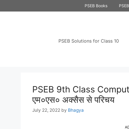
Skip
PSEB Books
PSEB 
to
content
PSEB Solutions for Class 10
PSEB 9th Class Compute
एम०एस० अक्सैस से परिचय
July 22, 2022
by
Bhagya
A