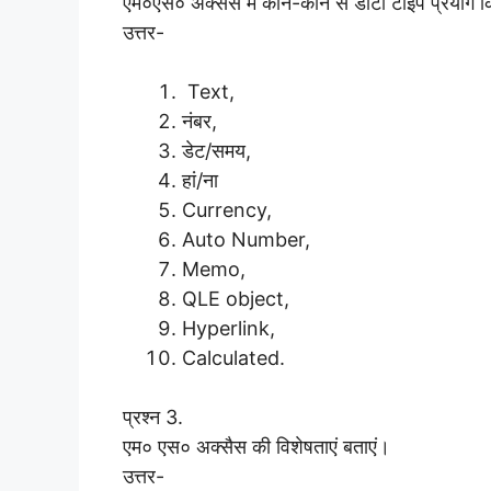
एम०एस० अक्सैस में कौन-कौन से डाटा टाइप प्रयोग कि
उत्तर-
Text,
नंबर,
डेट/समय,
हां/ना
Currency,
Auto Number,
Memo,
QLE object,
Hyperlink,
Calculated.
प्रश्न 3.
एम० एस० अक्सैस की विशेषताएं बताएं।
उत्तर-