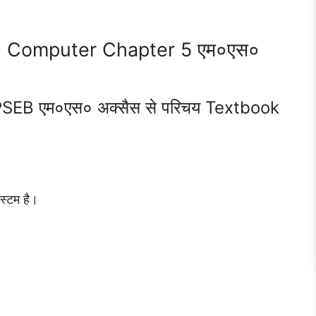
 9 Computer Chapter 5 एम०एस०
SEB एम०एस० अक्सैस से परिचय Textbook
्टम है।