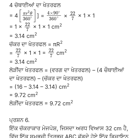
4 ਚੋਥਾਈਆਂ ਦਾ ਖੇਤਰਫਲ
[
]
∘
2
4
×
90
22
π
r
θ
= 4
] =
×
× 1 × 1
∘
∘
7
360
360
22
2
= 1 ×
× 1 × 1 cm
7
2
= 3.14 cm
2
ਚੱਕਰ ਦਾ ਖੇਤਰਫਲ = πR
22
22
2
=
× 1 × 1 =
cm
7
7
2
= 3.14 cm
ਲੋੜੀਂਦਾ ਖੇਤਰਫਲ = (ਵਰਗ ਦਾ ਖੇਤਰਫਲ) – (4 ਚੌਥਾਈਆਂ
ਦਾ ਖੇਤਰਫਲ) – (ਚੱਕਰ ਦਾ ਖੇਤਰਫਲ)
2
= (16 – 3.14 – 3.14) cm
2
= 9.72 cm
2
ਲੋੜੀਂਦਾ ਖੇਤਰਫਲ = 9.72 cm
ਪ੍ਰਸ਼ਨ 6.
ਇੱਕ ਚੱਕਰਾਕਾਰ ਮੇਜਪੋਸ਼, ਜਿਸਦਾ ਅਰਧ ਵਿਆਸ 32 cm ਹੈ,
ਵਿੱਚ ਇੱਕ ਸਮਭੁਜੀ ਤ੍ਰਿਭੁਜ ABC ਛੱਡਦੇ ਹੋਏ ਇੱਕ ਡਿਜ਼ਾਇਨ