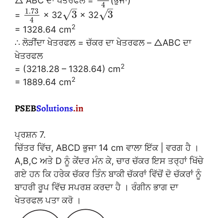
△ ABC ਦਾ ਖੇਤਰਫਲ =
(ਭੁਜਾ)
4
–
–
1.73
√
√
3
3
=
× 32
× 32
4
2
= 1328.64 cm
∴ ਲੋੜੀਂਦਾ ਖੇਤਰਫਲ = ਚੱਕਰ ਦਾ ਖੇਤਰਫਲ – △ABC ਦਾ
ਖੇਤਰਫਲ
2
= (3218.28 – 1328.64) cm
2
= 1889.64 cm
ਪ੍ਰਸ਼ਨ 7.
ਚਿੱਤਰ ਵਿੱਚ, ABCD ਭੁਜਾ 14 cm ਵਾਲਾ ਇੱਕ | ਵਰਗ ਹੈ ।
A,B,C ਅਤੇ D ਨੂੰ ਕੇਂਦਰ ਮੰਨ ਕੇ, ਚਾਰ ਚੱਕਰ ਇਸ ਤਰ੍ਹਾਂ ਖਿੱਚੇ
ਗਏ ਹਨ ਕਿ ਹਰੇਕ ਚੱਕਰ ਤਿੰਨ ਬਾਕੀ ਚੱਕਰਾਂ ਵਿੱਚੋਂ ਦੋ ਚੱਕਰਾਂ ਨੂੰ
ਬਾਹਰੀ ਰੂਪ ਵਿੱਚ ਸਪਰਸ਼ ਕਰਦਾ ਹੈ । ਰੰਗੀਨ ਭਾਗ ਦਾ
ਖੇਤਰਫਲ ਪਤਾ ਕਰੋ ।