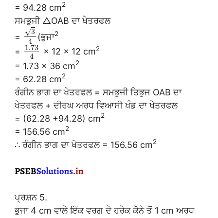
2
= 94.28 cm
ਸਮਭੁਜੀ △OAB ਦਾ ਖੇਤਰਫਲ
√
3
2
=
(ਭੁਜਾ
4
1.73
2
=
× 12 × 12 cm
4
2
= 1.73 × 36 cm
2
= 62.28 cm
ਰੰਗੀਨ ਭਾਗ ਦਾ ਖੇਤਰਫਲ = ਸਮਭੁਜੀ ਤਿਭੁਜ OAB ਦਾ
ਖੇਤਰਫਲ + ਦੀਰਘ ਅਰਧ ਵਿਆਸੀ ਖੰਡ ਦਾ ਖੇਤਰਫਲ
2
= (62.28 +94.28) cm
2
= 156.56 cm
2
∴ ਰੰਗੀਨ ਭਾਗ ਦਾ ਖੇਤਰਫਲ = 156.56 cm
ਪ੍ਰਸ਼ਨ 5.
ਭੁਜਾ 4 cm ਵਾਲੇ ਇੱਕ ਵਰਗ ਦੇ ਹਰੇਕ ਕੋਨੇ ਤੋਂ 1 cm ਅਰਧ