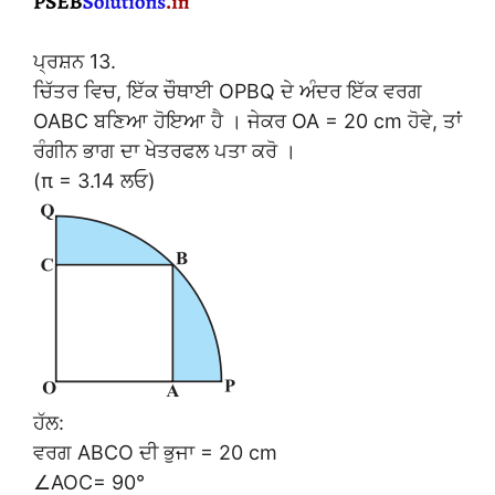
ਪ੍ਰਸ਼ਨ 13.
ਚਿੱਤਰ ਵਿਚ, ਇੱਕ ਚੌਥਾਈ OPBQ ਦੇ ਅੰਦਰ ਇੱਕ ਵਰਗ
OABC ਬਣਿਆ ਹੋਇਆ ਹੈ । ਜੇਕਰ OA = 20 cm ਹੋਵੇ, ਤਾਂ
ਰੰਗੀਨ ਭਾਗ ਦਾ ਖੇਤਰਫਲ ਪਤਾ ਕਰੋ ।
(π = 3.14 ਲਓ)
ਹੱਲ:
ਵਰਗ ABCO ਦੀ ਭੁਜਾ = 20 cm
∠AOC= 90°