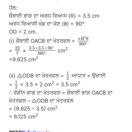
ਹੱਲ:
ਚੌਥਾਈ ਭਾਗ ਦਾ ਅਰਧ ਵਿਆਸ (R) = 3.5 cm
ਅਰਧ ਵਿਆਸੀ ਖੰਡ ਦਾ ਕੋਣ (θ) = 90°
OD = 2 cm.
2
π
R
θ
(i) ਚੌਥਾਈ OACB ਦਾ ਖੇਤਰਫਲ =
∘
360
∘
3.5
×
3.5
×
90
22
2
=
×
cm
∘
7
360
2
=9.625 cm
1
(ii) △ODB ਦਾ ਖੇਤਰਫਲ =
ਆਧਾਰ × ਉਚਾਈ
2
1
2
2
=
× 3.5 × 2 cm
= 3.5 cm
2
∴ ਰੰਗੀਨ ਭਾਗ ਦਾ ਖੇਤਰਫਲ = ਚੌਥਾਈ ਭਾਗ OACB ਦਾ
ਖੇਤਰਫਲ – △ODB ਦਾ ਖੇਤਰਫਲ
2
= (9.625 – 3.5) cm
2
= 6.125 cm