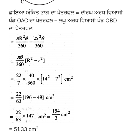
ਛਾਇਆ ਅੰਕਿਤ ਭਾਗ ਦਾ ਖੇਤਰਫਲ = ਦੀਰਘ ਅਰਧ ਵਿਆਸੀ
ਖੰਡ OAC ਦਾ ਖੇਤਰਫਲ – ਲਘੂ ਅਰਧ ਵਿਆਸੀ ਖੰਡ OBD
ਦਾ ਖੇਤਰਫਲ
2
= 51.33 cm