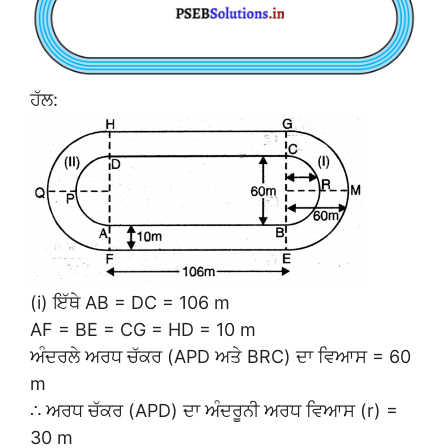
ਹੱਲ:
(i) ਇੱਥੇ AB = DC = 106 m
AF = BE = CG = HD = 10 m
ਅੰਦਰਲੇ ਅਰਧ ਚੱਕਰ (APD ਅਤੇ BRC) ਦਾ ਵਿਆਸ = 60
m
∴ ਅਰਧ ਚੱਕਰ (APD) ਦਾ ਅੰਦਰੂਨੀ ਅਰਧ ਵਿਆਸ (r) =
30 m