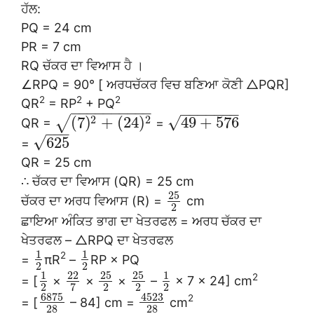
ਹੱਲ:
PQ = 24 cm
PR = 7 cm
RQ ਚੱਕਰ ਦਾ ਵਿਆਸ ਹੈ ।
∠RPQ = 90° [ ਅਰਧਚੱਕਰ ਵਿਚ ਬਣਿਆ ਕੋਣੀ △PQR]
2
2
2
QR
= RP
+ PQ
−
−
−
−
−
−
−
−
−
−
−
−
−
−
−
−
−
2
2
√
(
7
)
+
(
24
)
49
+
576
√
QR =
=
−
−
−
√
625
=
QR = 25 cm
∴ ਚੱਕਰ ਦਾ ਵਿਆਸ (QR) = 25 cm
25
ਚੱਕਰ ਦਾ ਅਰਧ ਵਿਆਸ (R) =
cm
2
ਛਾਇਆ ਅੰਕਿਤ ਭਾਗ ਦਾ ਖੇਤਰਫਲ = ਅਰਧ ਚੱਕਰ ਦਾ
ਖੇਤਰਫਲ – △RPQ ਦਾ ਖੇਤਰਫਲ
1
1
2
=
πR
–
RP × PQ
2
2
25
25
1
22
1
2
= [
×
×
×
–
× 7 × 24] cm
2
2
2
2
7
6875
4523
2
= [
– 84] cm =
cm
28
28