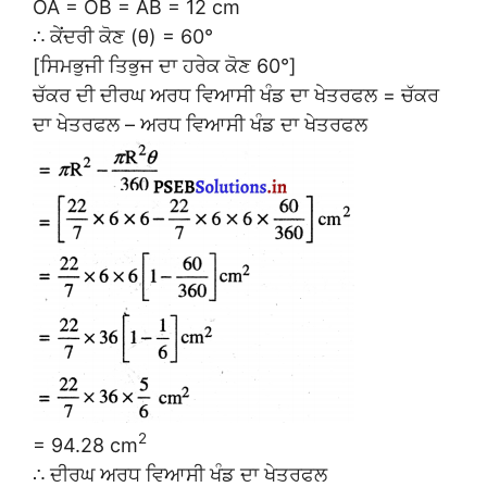
OA = OB = AB = 12 cm
∴ ਕੇਂਦਰੀ ਕੋਣ (θ) = 60°
[ਸਿਮਭੁਜੀ ਤਿਭੁਜ ਦਾ ਹਰੇਕ ਕੋਣ 60°]
ਚੱਕਰ ਦੀ ਦੀਰਘ ਅਰਧ ਵਿਆਸੀ ਖੰਡ ਦਾ ਖੇਤਰਫਲ = ਚੱਕਰ
ਦਾ ਖੇਤਰਫਲ – ਅਰਧ ਵਿਆਸੀ ਖੰਡ ਦਾ ਖੇਤਰਫਲ
2
= 94.28 cm
∴ ਦੀਰਘ ਅਰਧ ਵਿਆਸੀ ਖੰਡ ਦਾ ਖੇਤਰਫਲ