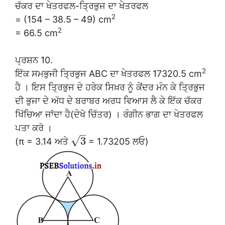
ਚੱਕਰ ਦਾ ਖੇਤਰਫਲ-ਤ੍ਰਿਭੁਜ ਦਾ ਖੇਤਰਫਲ
2
= (154 – 38.5 – 49) cm
2
= 66.5 cm
ਪ੍ਰਸ਼ਨ 10.
2
ਇੱਕ ਸਮਭੁਜੀ ਤ੍ਰਿਭੁਜ ABC ਦਾ ਖੇਤਰਫਲ 17320.5 cm
ਹੈ । ਇਸ ਤ੍ਰਿਭੁਜ ਦੇ ਹਰੇਕ ਸਿਖ਼ਰ ਨੂੰ ਕੇਂਦਰ ਮੰਨ ਕੇ ਤ੍ਰਿਭੁਜ
ਦੀ ਭੁਜਾ ਦੇ ਅੱਧ ਦੇ ਬਰਾਬਰ ਅਰਧ ਵਿਆਸ ਲੈ ਕੇ ਇੱਕ ਚੱਕਰ
ਖਿੱਚਿਆ ਜਾਂਦਾ ਹੈ(ਦੇਖੋ ਚਿੱਤਰ) । ਰੰਗੀਨ ਭਾਗ ਦਾ ਖੇਤਰਫਲ
ਪਤਾ ਕਰੋ ।
–
√
3
(π = 3.14 ਅਤੇ
= 1.73205 ਲਓ)