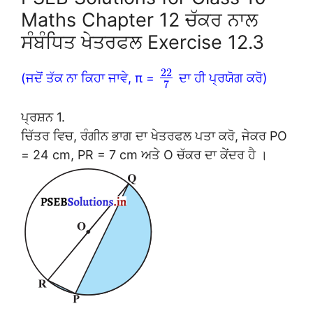
Maths Chapter 12 ਚੱਕਰ ਨਾਲ
ਸੰਬੰਧਿਤ ਖੇਤਰਫਲ Exercise 12.3
22
(ਜਦੋਂ ਤੱਕ ਨਾ ਕਿਹਾ ਜਾਵੇ, π =
ਦਾ ਹੀ ਪ੍ਰਯੋਗ ਕਰੋ)
7
ਪ੍ਰਸ਼ਨ 1.
ਚਿੱਤਰ ਵਿਚ, ਰੰਗੀਨ ਭਾਗ ਦਾ ਖੇਤਰਫਲ ਪਤਾ ਕਰੋ, ਜੇਕਰ PO
= 24 cm, PR = 7 cm ਅਤੇ O ਚੱਕਰ ਦਾ ਕੇਂਦਰ ਹੈ ।