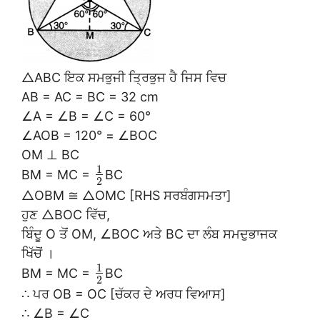
△ABC ਇਕ ਸਮਭੁਜੀ ਤ੍ਰਿਭੁਜ ਹੈ ਜਿਸ ਵਿਚ
AB = AC = BC = 32 cm
∠A = ∠B = ∠C = 60°
∠AOB = 120° = ∠BOC
OM ⊥ BC
1
BM = MC =
BC
2
△OBM ≅ △OMC [RHS ਸਰਬੰਗਸਮਤਾ]
ਹੁਣ △BOC ਵਿੱਚ,
ਬਿੰਦੂ O ਤੋਂ OM, ∠BOC ਅਤੇ BC ਦਾ ਲੰਬ ਸਮਦੁਭਾਜਕ
ਖਿੱਚੋਂ ।
1
BM = MC =
BC
2
∴ ਪਰ OB = OC [ਚੱਕਰ ਦੇ ਅਰਧ ਵਿਆਸ]
∴ ∠B = ∠C