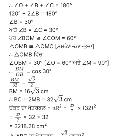
∴ ∠O + ∠B + ∠C = 180°
120° + 2∠B = 180°
∠B = 30°
ਅਤੇ ∠B = ∠C = 30°
ਪਰ ∠BOM ≅ ∠COM = 60°
△OMB ≅ △OMC [ਸਮਕੋਣ-ਕਣ-ਭੁਜਾ]
∴ △OMB ਵਿੱਚ
∠OBM = 30° [∠O = 60° ਅਤੇ ∠M = 90°]
B
M
∴
= cos 30°
O
B
√
3
B
M
=
32
2
–
√
3
BM = 16
cm
–
√
3
∴ BC = 2MB = 32
cm
22
2
2
ਚੱਕਰ ਦਾ ਖੇਤਰਫਲ = πR
=
× (32)
7
22
=
× 32 × 32
7
2
= 3218.28 cm
√
3
2