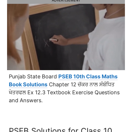
ADVERTISEMENT
Punjab State Board
PSEB 10th Class Maths
Book Solutions
Chapter 12 ਚੱਕਰ ਨਾਲ ਸੰਬੰਧਿਤ
ਖੇਤਰਫਲ Ex 12.3 Textbook Exercise Questions
and Answers.
PSEB Solutions for Class 10