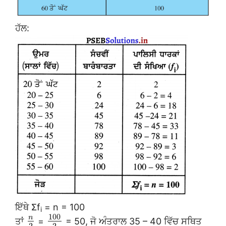
ਹੱਲ:
ਇੱਥੇ Σf
= n = 100
i
100
n
ਤਾਂ
=
= 50, ਜੋ ਅੰਤਰਾਲ 35 – 40 ਵਿੱਚ ਸਥਿਤ
2
2