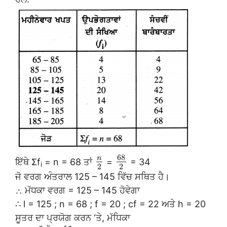
68
n
ਇੱਥੇ Σf
= n = 68 ਤਾਂ
=
= 34
i
2
2
ਜੋ ਵਰਗ ਅੰਤਰਾਲ 125 – 145 ਵਿੱਚ ਸਥਿਤ ਹੈ।
∴ ਮੱਧਕਾ ਵਰਗ = 125 – 145 ਹੋਵੇਗਾ
∴ l = 125 ; n = 68 ; f = 20 ; cf = 22 ਅਤੇ h = 20
ਸੂਤਰ ਦਾ ਪ੍ਰਯੋਗ ਕਰਨ ‘ਤੇ, ਮੱਧਿਕਾ
n