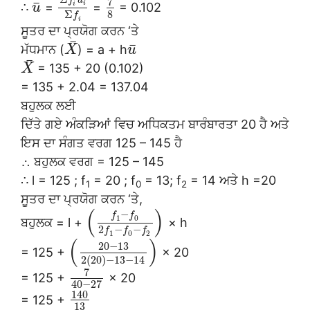
f
u
7
¯
i
i
∴
=
=
= 0.102
u
8
Σ
f
i
ਸੂਤਰ ਦਾ ਪ੍ਰਯੋਗ ਕਰਨ ‘ਤੇ
¯
¯
ਮੱਧਮਾਨ (
) = a + h
X
u
¯
= 135 + 20 (0.102)
X
= 135 + 2.04 = 137.04
ਬਹੁਲਕ ਲਈ
ਦਿੱਤੇ ਗਏ ਅੰਕੜਿਆਂ ਵਿਚ ਅਧਿਕਤਮ ਬਾਰੰਬਾਰਤਾ 20 ਹੈ ਅਤੇ
ਇਸ ਦਾ ਸੰਗਤ ਵਰਗ 125 – 145 ਹੈ
∴ ਬਹੁਲਕ ਵਰਗ = 125 – 145
∴ l = 125 ; f
= 20 ; f
= 13; f
= 14 ਅਤੇ h =20
1
0
2
ਸੂਤਰ ਦਾ ਪ੍ਰਯੋਗ ਕਰਨ ‘ਤੇ,
(
)
−
f
f
1
0
ਬਹੁਲਕ = l +
× h
2
−
−
f
f
f
1
0
2
(
)
20
−
13
= 125 +
× 20
2
(
20
)
−
13
−
14
7
= 125 +
× 20
40
−
27
140
= 125 +
13