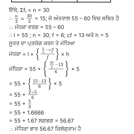
ਇੱਥੇ, Σf
= n = 30
i
30
n
∴
=
= 15; ਜੋ ਅੰਤਰਾਲ 55 – 60 ਵਿਚ ਸਥਿਤ ਹੈ
2
2
∴ ਮੱਧਕਾ ਵਰਗ = 55 – 60
∴ l = 55 ; n = 30; f = 6; cf = 13 ਅਤੇ h = 5
ਸੂਤਰ ਦਾ ਪ੍ਰਯੋਗ ਕਰਨ ਤੇ ਮੱਧਿਆ
n
{
}
−
c
f
2
ਮੱਧਕਾ = l +
× h
f
30
{
}
−
13
2
ਮੱਧਿਕਾ = 55 +
× 5
6
{
}
15
−
13
= 55 +
× 5
6
2
×
5
= 55 +
6
5
= 55 +
3
= 55 + 1.6666
= 55 + 1.67 ਲਗਭਗ = 56.67
∴ ਮੱਧਿਕਾ ਭਾਰ 56.67 ਕਿਲੋਗ੍ਰਾਮ ਹੈ