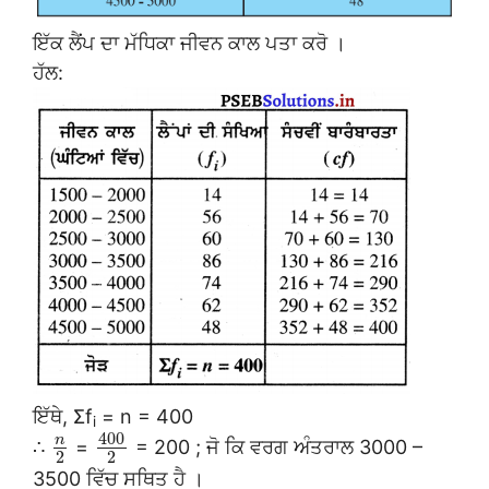
ਇੱਕ ਲੈਂਪ ਦਾ ਮੱਧਿਕਾ ਜੀਵਨ ਕਾਲ ਪਤਾ ਕਰੋ ।
ਹੱਲ:
ਇੱਥੇ, Σf
= n = 400
i
400
n
∴
=
= 200 ; ਜੋ ਕਿ ਵਰਗ ਅੰਤਰਾਲ 3000 –
2
2
3500 ਵਿੱਚ ਸਥਿਤ ਹੈ ।