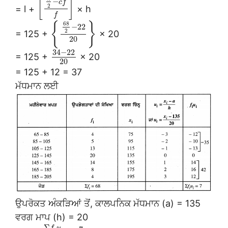
[
]
−
c
f
2
= l +
× h
f
68
{
}
−
22
2
= 125 +
× 20
20
34
−
22
= 125 +
× 20
20
= 125 + 12 = 37
ਮੱਧਮਾਨ ਲਈ
ਉਪਰੋਕਤ ਅੰਕੜਿਆਂ ਤੋਂ, ਕਾਲਪਨਿਕ ਮੱਧਮਾਨ (a) = 135
ਵਰਗ ਮਾਪ (h) = 20
Σ