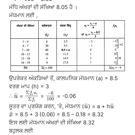
ਮੱਧਿ ਅੱਖਰਾਂ ਦੀ ਸੰਖਿਆ 8.05 ਹੈ ।
ਮੱਧਮਾਨ ਲਈ ,
ਉਪਰੋਕਤ ਅੰਕੜਿਆਂ ਤੋਂ, ਕਾਲਪਨਿਕ ਮੱਧਮਾਨ (a) = 8.5
ਵਰਗ ਮਾਪ (h) = 3
Σ
−
6
f
u
¯
i
i
∴
=
=
= -0.06
u
100
Σ
f
i
¯
¯
ਸੂਤਰ ਦਾ ਪ੍ਰਯੋਗ ਕਰਨ, ‘ਤੇ, ਮੱਧਮਾਨ (
) = a + h
u
u
¯
= 8.5 + 3 (0.06) = 8.5 – 0.18 = 8.32
x
ਇਸ ਲਈ ਮੱਧਮਾਨ ਅੱਖਰਾਂ ਦੀ ਸੰਖਿਆ 8.32
ਬਹੁਲਕ ਲਈ