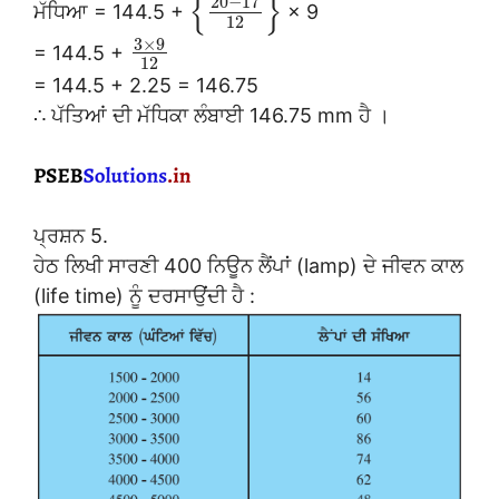
{
}
20
−
17
ਮੱਧਿਆ = 144.5 +
× 9
12
3
×
9
= 144.5 +
12
= 144.5 + 2.25 = 146.75
∴ ਪੱਤਿਆਂ ਦੀ ਮੱਧਿਕਾ ਲੰਬਾਈ 146.75 mm ਹੈ ।
ਪ੍ਰਸ਼ਨ 5.
ਹੇਠ ਲਿਖੀ ਸਾਰਣੀ 400 ਨਿਊਨ ਲੈਂਪਾਂ (lamp) ਦੇ ਜੀਵਨ ਕਾਲ
(life time) ਨੂੰ ਦਰਸਾਉਂਦੀ ਹੈ :