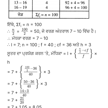
ਇੱਥੇ, Σf
= n = 100
i
100
n
∴
=
= 50, ਜੋ ਵਰਗ ਅੰਤਰਾਲ 7 – 10 ਵਿੱਚ ਹੈ।
2
2
∴ ਮੱਧਕਾ ਵਰਗ = 7 – 10
∴ l = 7; n = 100 ; f = 40 ; cf = 36 ਅਤੇ h = 3
n
{
}
−
c
f
2
ਸੂਤਰ ਦਾ ਪ੍ਰਯੋਗ ਕਰਨ ‘ਤੇ, ਮੱਧਿਕਾ = l +
×
f
h
100
{
}
−
36
2
= 7 +
× 3
40
{
}
50
−
36
= 7 +
× 3
40
14
×
3
= 7 +
40
21
= 7 +
20
= 7 + 1.05 = 8.05