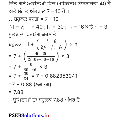
ਦਿੱਤੇ ਗਏ ਅੰਕੜਿਆਂ ਵਿਚ ਅਧਿਕਤਮ ਬਾਰੰਬਾਰਤਾ 40 ਹੈ
ਅਤੇ ਸੰਗਤ ਅੰਤਰਾਲ 7 – 10 ਹੈ ।
∴ ਬਹੁਲਕ ਵਰਗ = 7 – 10
∴ l = 7; f
= 40 ; f
= 30 ; f
= 16 ਅਤੇ h = 3
1
0
2
ਸੂਤਰ ਦਾ ਪ੍ਰਯੋਗ ਕਰਨ ਤੇ,
(
)
−
f
f
1
0
ਬਹੁਲਕ = l +
× h
2
−
−
f
f
f
1
0
2
(
)
40
−
30
= 7 +
× 3
2
(
40
)
−
30
−
16
10
= 7 +
× 3
80
−
46
30
= 7 +
= 7 + 0.882352941
34
=7 + 0.88 (ਲਗਭਗ)
= 7.88
∴ ਉੱਪਨਾਮਾਂ ਦਾ ਬਹੁਲਕ 7.88 ਅੱਖਰ ਹੈ