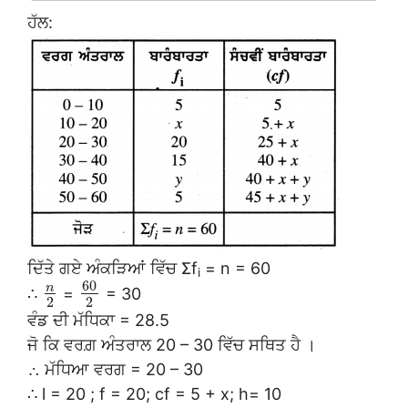
ਹੱਲ:
ਦਿੱਤੇ ਗਏ ਅੰਕੜਿਆਂ ਵਿੱਚ Σf
= n = 60
i
60
n
∴
=
= 30
2
2
ਵੰਡ ਦੀ ਮੱਧਿਕਾ = 28.5
ਜੋ ਕਿ ਵਰਗ਼ ਅੰਤਰਾਲ 20 – 30 ਵਿੱਚ ਸਥਿਤ ਹੈ ।
∴ ਮੱਧਿਆ ਵਰਗ = 20 – 30
∴ l = 20 ; f = 20; cf = 5 + x; h= 10