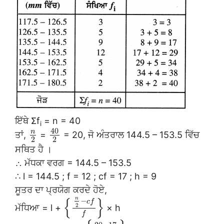
ਇੱਥੇ Σf
= n = 40
i
40
n
ਤਾਂ,
=
= 20, ਜੋ ਅੰਤਰਾਲ 144.5 – 153.5 ਵਿੱਚ
2
2
ਸਥਿਤ ਹੈ ।
∴ ਮੱਧਕਾ ਵਰਗ = 144.5 – 153.5
∴ l = 144.5 ; f = 12 ; cf = 17 ; h = 9
ਸੂਤਰ ਦਾ ਪ੍ਰਯੋਗ ਕਰਦੇ ਹੋਏ,
n
{
}
−
c
f
2
ਮੱਧਿਆ = l +
× h
f