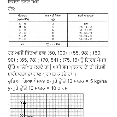
ਇਸਦਾ ਤੋਰਣ ਖਿੱਚੋ ।
ਹੱਲ:
ਹੁਣ ਅਸੀਂ ਬਿੰਦੁਆਂ ਭਾਵ (50, 100) ; (55, 98) ; (60,
90) ; (65, 78) ; (70, 54) ; (75, 16) ਨੂੰ ਗ੍ਰਿਫ ਪੇਪਰ
ਉੱਤੇ ਆਲੇਖਿਤ ਕਰਦੇ ਹਾਂ | ਅਸੀਂ ਵੱਧ ਪ੍ਰਕਾਰ ਦੇ’ ਦੀ ਸੰਚਵੀਂ
ਬਾਰੰਬਾਰਤਾ ਦਾ ਗਾਫ ਪ੍ਰਾਪਤ ਕਰਦੇ ਹਾਂ ।
ਚੁਣਿਆ ਗਿਆ ਪੈਮਾਨਾ x-ਧੁਰੇ ਉੱਤੇ 10 ਮਾਤਕ = 5 kg/ha
y-ਧੁਰੇ ਉੱਤੇ 10 ਮਾਤਕ = 10 ਫਾਰਮ