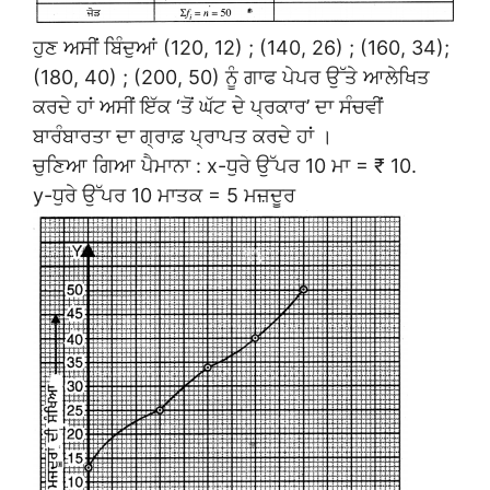
ਹੁਣ ਅਸੀਂ ਬਿੰਦੁਆਂ (120, 12) ; (140, 26) ; (160, 34);
(180, 40) ; (200, 50) ਨੂੰ ਗਾਫ ਪੇਪਰ ਉੱਤੇ ਆਲੇਖਿਤ
ਕਰਦੇ ਹਾਂ ਅਸੀਂ ਇੱਕ ‘ਤੋਂ ਘੱਟ ਦੇ ਪ੍ਰਕਾਰ’ ਦਾ ਸੰਚਵੀਂ
ਬਾਰੰਬਾਰਤਾ ਦਾ ਗ੍ਰਾਫ਼ ਪ੍ਰਾਪਤ ਕਰਦੇ ਹਾਂ ।
ਚੁਣਿਆ ਗਿਆ ਪੈਮਾਨਾ : x-ਧੁਰੇ ਉੱਪਰ 10 ਮਾ = ₹ 10.
y-ਧੁਰੇ ਉੱਪਰ 10 ਮਾਤਕ = 5 ਮਜ਼ਦੂਰ