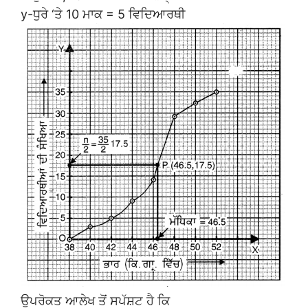
y-ਧੁਰੇ ‘ਤੇ 10 ਮਾਕ = 5 ਵਿਦਿਆਰਥੀ
ਉਪਰੋਕਤ ਆਲੇਖ ਤੋਂ ਸਪੱਸ਼ਟ ਹੈ ਕਿ