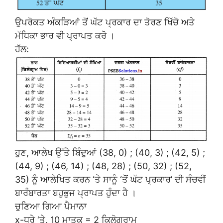
ਉਪਰੋਕਤ ਅੰਕੜਿਆਂ ਤੋਂ ਘੱਟ ਪ੍ਰਕਾਰ ਦਾ ਤੋਰਣ ਖਿੱਚੋ ਅਤੇ
ਮੱਧਿਕਾ ਭਾਰ ਵੀ ਪ੍ਰਾਪਤ ਕਰੋ ।
ਹੱਲ:
ਹੁਣ, ਆਲੇਖ ਉੱਤੇ ਬਿੰਦੁਆਂ (38, 0) ; (40, 3) ; (42, 5) ;
(44, 9) ; (46, 14) ; (48, 28) ; (50, 32) ; (52,
35) ਨੂੰ ਆਲੇਖਿਤ ਕਰਨ ‘ਤੇ ਸਾਨੂੰ ‘ਤੋਂ ਘੱਟ ਪ੍ਰਕਾਰ’ ਦੀ ਸੰਚਵੀਂ
ਬਾਰੰਬਾਰਤਾ ਬਹੁਭੁਜ ਪ੍ਰਾਪਤ ਹੁੰਦਾ ਹੈ ।
ਚੁਣਿਆ ਗਿਆ ਪੈਮਾਨਾ
x-ਧੁਰੇ ‘ਤੇ, 10 ਮਾਤਕ = 2 ਕਿਲੋਗ੍ਰਾਮ