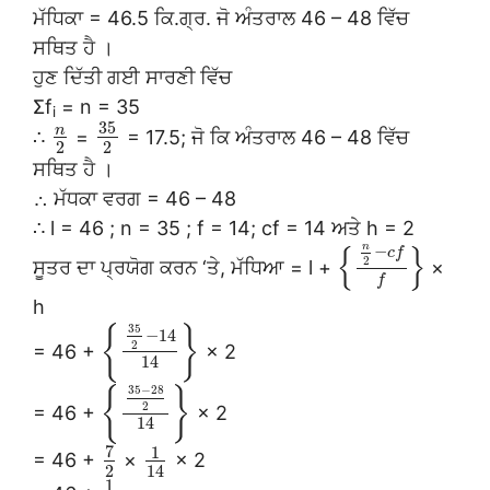
ਮੱਧਿਕਾ = 46.5 ਕਿ.ਗ੍ਰ. ਜੋ ਅੰਤਰਾਲ 46 – 48 ਵਿੱਚ
ਸਥਿਤ ਹੈ ।
ਹੁਣ ਦਿੱਤੀ ਗਈ ਸਾਰਣੀ ਵਿੱਚ
Σf
= n = 35
i
35
n
∴
=
= 17.5; ਜੋ ਕਿ ਅੰਤਰਾਲ 46 – 48 ਵਿੱਚ
2
2
ਸਥਿਤ ਹੈ ।
∴ ਮੱਧਕਾ ਵਰਗ = 46 – 48
∴ l = 46 ; n = 35 ; f = 14; cf = 14 ਅਤੇ h = 2
n
{
}
−
c
f
2
ਸੂਤਰ ਦਾ ਪ੍ਰਯੋਗ ਕਰਨ ‘ਤੇ, ਮੱਧਿਆ = l +
×
f
h
35
{
}
−
14
2
= 46 +
× 2
14
35
−
28
{
}
2
= 46 +
× 2
14
7
1
= 46 +
×
× 2
2
14
1