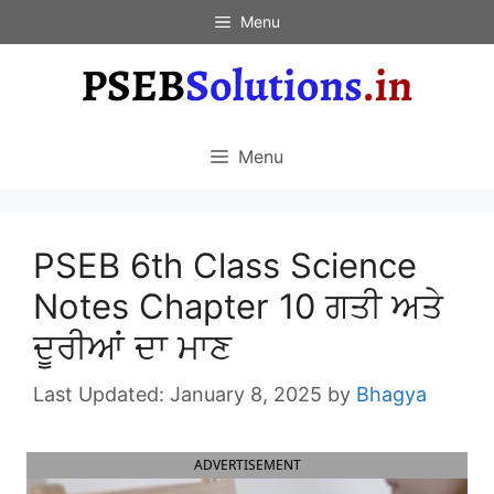
Skip
Menu
to
content
Menu
PSEB 6th Class Science
Notes Chapter 10 ਗਤੀ ਅਤੇ
ਦੂਰੀਆਂ ਦਾ ਮਾਣ
January 8, 2025
by
Bhagya
ADVERTISEMENT